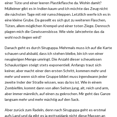
einer Tüte und einer leeren Plastikflasche da. Wohin damit?
Mülleimer gibt es in Indien kaum und ich möchte das Zeug nicht
die nächsten Tage mit mir rumschleppen. Letztlich werfe ich es in
eine kleine Grube. Da gesellt es sich gut zu weiteren Flaschen,
Tüten, allem möglichen Krempel und einer toten Ziege. Dennoch
plagen mich die Gewissensbisse. Wie viele Jahrzehnte das da
wohl noch liegen wird?
Danach geht es durch Siruguppa. Mehrmals muss ich auf die Karte
schauen und alsbald, dass ich stehen bleibe, bin ich von einer
neugierigen Menge umringt. Die Anzahl dieser scheuelosen
Schaulustigen steigt stets exponentiell. Anfangs traut sich
keiner, aber macht einer den ersten Schritt, kommen mehr und
mehr und wenn sich eine Gruppe bildet muss irgendwann jeder
zweite Inder der Straße wissen, was da los ist. Wie in einem
Zombiefilm, kommt dann von allen Seiten jung, alt, reich und arm,
aber immer männlich, auf einen zu gekrochen. Mir geht das Ganze
langsam mehr und mehr mächtig auf den Sack.
Aber zurück zum Radeln, denn nach Siruguppa geht es erstmal
aufs Land und da gibt es ja gottseidank nicht diese Massen an