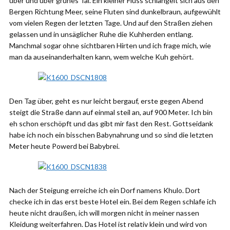
über und über grünes Tal. Ein kleiner Fluss schlängelt sich aus den
Bergen Richtung Meer, seine Fluten sind dunkelbraun, aufgewühlt
vom vielen Regen der letzten Tage. Und auf den Straßen ziehen
gelassen und in unsäglicher Ruhe die Kuhherden entlang.
Manchmal sogar ohne sichtbaren Hirten und ich frage mich, wie
man da auseinanderhalten kann, wem welche Kuh gehört.
Den Tag über, geht es nur leicht bergauf, erste gegen Abend
steigt die Straße dann auf einmal steil an, auf 900 Meter. Ich bin
eh schon erschöpft und das gibt mir fast den Rest. Gottseidank
habe ich noch ein bisschen Babynahrung und so sind die letzten
Meter heute Powerd bei Babybrei.
Nach der Steigung erreiche ich ein Dorf namens Khulo. Dort
checke ich in das erst beste Hotel ein. Bei dem Regen schlafe ich
heute nicht draußen, ich will morgen nicht in meiner nassen
Kleidung weiterfahren. Das Hotel ist relativ klein und wird von