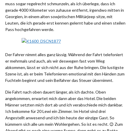
muss sogar regelrecht schmunzeln, als ich überlege, dass ich
gerade 4000 Kilometer von zuhause entfernt, irgendwo mitten in
Georgien, in einem alten sowjetischen Militärjeep sitze, mit
Leuten, die ich gerade erst kennen gelernt habe und einen steilen
Pass hochgefahren werde.
Der Fahrer nimmt alles ganz lässig. Während der Fahrt telefoniert
er mehrmals und auch, als wir deswegen fast vom Weg
abkommen, lässt er sich nicht aus der Ruhe bringen. Die lustigste
Szene ist, als er beim Telefonieren emotional mit den Händen zum
Fuchteln beginnt und sein Beifahrer das Steuer übernimmt.
Die Fahrt nach oben dauert länger, als ich dachte. Oben
angekommen, erwartet mich dann aber das Hotel. Die beiden
Männer setzten mich dort ab und ich verabschiede mich dankbar.
Ich bekomme für 20 Lewi ein Zimmer. Im Hotel sind drei
Angestellt anwesend und ich bin heute der einzige Gast. So
kümmern sich alle um mein Wohlergehen. So ist es recht. 😉 Zum
Abend gibt es noch eine warme Suppe, dann geht es zu Bette.