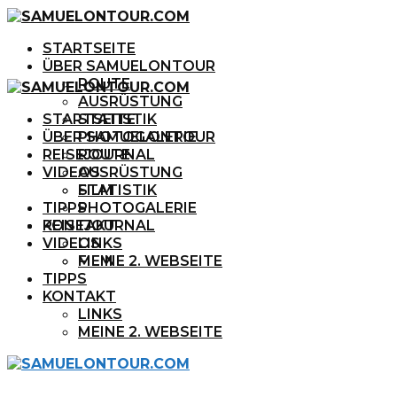
STARTSEITE
ÜBER SAMUELONTOUR
ROUTE
AUSRÜSTUNG
STARTSEITE
STATISTIK
ÜBER SAMUELONTOUR
PHOTOGALERIE
REISEJOURNAL
ROUTE
VIDEOS
AUSRÜSTUNG
FILM
STATISTIK
TIPPS
PHOTOGALERIE
KONTAKT
REISEJOURNAL
VIDEOS
LINKS
MEINE 2. WEBSEITE
FILM
TIPPS
KONTAKT
LINKS
MEINE 2. WEBSEITE