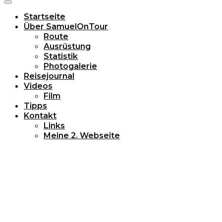
Startseite
Über SamuelOnTour
Route
Ausrüstung
Statistik
Photogalerie
Reisejournal
Videos
Film
Tipps
Kontakt
Links
Meine 2. Webseite